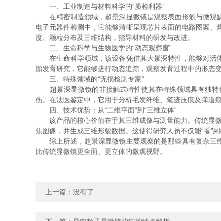
一、工业制造与材料科学的“质检利器”
在精密制造领域，超景深显微镜是观察表面形貌与微观缺陷
电子元器件检测中，它能够清晰呈现芯片表面的电路图案、
度、颗粒分布及三维结构，指导材料的研发与改进。
二、生命科学与生物医学的“动态观察窗”
在生命科学领域，该设备凭借其大景深特性，能够对活体样
胎发育研究，它能够进行动态追踪，观察发育过程中的形态
三、特殊领域的“无损检测专家”
超景深显微镜的非接触式特性使其在特殊领域具有独特优
伤。在法医鉴定中，它用于分析毛发纤维、笔迹压痕及弹道
四、技术优势：从“二维平面”到“三维立体”
该产品的核心价值在于其三维成像与测量能力。传统显微镜
焦图像，并生成三维形貌数据。这使得研究人员不仅能“看”
综上所述，超景深显微镜主要观察的是那些具有复杂三维结
比传统显微镜更全面、更立体的微观视野。
上一篇：没有了