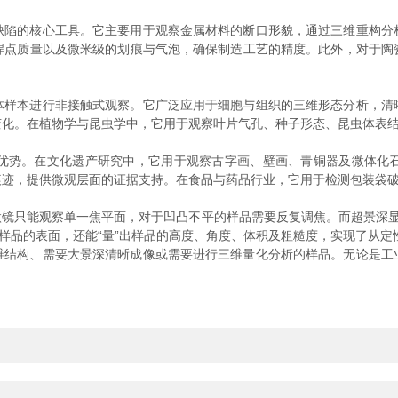
的核心工具。它主要用于观察金属材料的断口形貌，通过三维重构分
焊点质量以及微米级的划痕与气泡，确保制造工艺的精度。此外，对于陶瓷
本进行非接触式观察。它广泛应用于细胞与组织的三维形态分析，清
变化。在植物学与昆虫学中，它用于观察叶片气孔、种子形态、昆虫体表
势。在文化遗产研究中，它用于观察古字画、壁画、青铜器及微体化石
痕迹，提供微观层面的证据支持。在食品与药品行业，它用于检测包装袋
只能观察单一焦平面，对于凹凸不平的样品需要反复调焦。而超景深显
到样品的表面，还能“量”出样品的高度、角度、体积及粗糙度，实现了从定
构、需要大景深清晰成像或需要进行三维量化分析的样品。无论是工