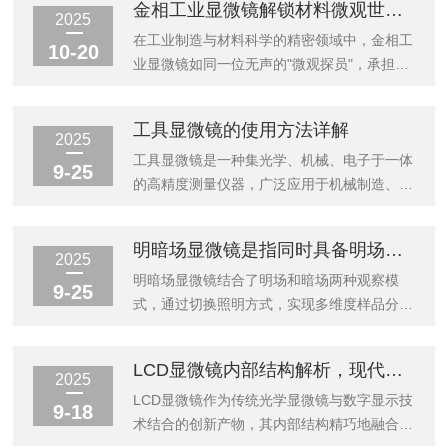
金相工业显微镜解锁材料微观世界的火眼金睛
一般是英寸来表示，所以要乘以25.4为毫米单
镜，通过HDMI接口将显微图像实时、无损地
2025
位。电脑屏幕的对角线：一般是单位是英寸，
输出到大尺寸显示器上，从而实现了从“单人
在工业制造与材料科学的精密领域中，金相工
10-20
比如14英寸的就应该...
窥探”到“多人共享”、“实时分析”的应用模式变
业显微镜如同一位无声的"微观探员"，承担着
革。一、核心用途：实现多人共享观察与协同
揭示材料内部组织奥秘的关键使命。它通过高
分析传统显微镜仅限一人通过目镜观察，沟通
精度光学系统与数字化技术的融合，将金属、
工具显微镜的使用方法详解
效率低下。HDMI高清显微镜最直接的价值，
合金、陶瓷等材料的微观结构以数万倍的放大
2025
在于将微观图像高清同步投射到电视、投影仪
倍数呈现于眼前，为材料性能分析、质量控制
工具显微镜是一种集光学、机械、电子于一体
9-25
或大型显示器上。这使得教师授课...
与工艺优化提供不可替代的科学依据。一、材
的高精度测量仪器，广泛应用于机械制造、电
料组织的可视化解析金相工业显微镜的核心功
子工业、计量检测等领域。正确掌握其使用方
能在于将材料内部晶粒、相组成、缺陷等微观
法对获得准确测量结果至关重要。一、使用前
明暗场显微镜是指同时具备明场和暗场观察功能的显微镜
特征转化为清晰可辨的图像。通过特定蚀刻工
准备正式开始测量前需做好充分准备：1.仪器
2025
艺处理后的样品表面，在偏振光或明暗场照明
检查：确认显微镜各移动轴是否灵活平稳，光
明暗场显微镜结合了明场和暗场两种观察模
9-25
下，不同相态因反射率差异形成鲜明对比，...
学系统是否清晰2.环境控制：保证室温在
式，通过切换照明方式，实现多维度样品分
20±2℃范围内，避免振动和气流干扰3.样品
析，在科研和工业检测领域应用广泛。明暗场
清洁：测量前清洁工件表面，避免污物影响测
显微镜主要用于观察样本的边缘轮廓和微小结
LCD显微镜内部结构解析，现代显微技术的精巧融合
量精度4.仪器预热：接通电源后预热15-30分
构，通过特殊照明方式增强图像对比度，适用
2025
钟，使仪器达到热平衡状态二、操作步骤1.安
于多种领域的研究。工作原理明场观察原理：
LCD显微镜作为传统光学显微镜与数字显示技
9-18
装与调焦将工件...
光线直接透过标本或经其表面反射后进入物
术结合的创新产物，其内部结构精巧地融合了