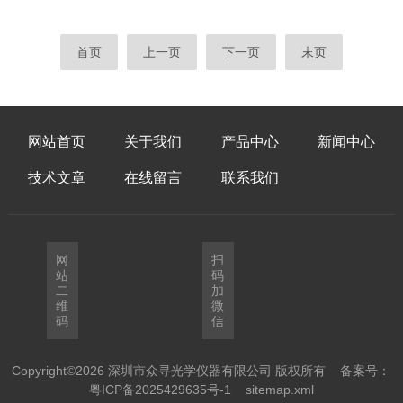
镜，形成明亮背景上的样品图像。特点：常规
光学、电子学和机械工程等多个领域的技术，
组织检测(如金属相结构、细胞形态)的常用模
为用户提供了直观、便捷的观察体验。这种显
式，图像对比度依赖样品对光的吸收差异。暗
微镜通过内置的LCD显示屏取代传统目镜，实
首页
上一页
下一页
末页
场观察原理：采用斜射照明，阻挡直射光进入
现了多人同时观察和数字成像的功能。一、核
物镜，仅收集样品散射的侧向光。特点：背景
心光学系统LCD显微镜保留了传统显微镜的基
黑暗...
本光学结构，但进行了重要改进：1.物镜系
统：配备多个高精度消色差物镜（通常包括
网站首页
关于我们
产品中心
新闻中心
4×、10×、40×和100×），安装在耐用的物镜
转盘上。2.新型照明系统：采用高亮度LED光
技术文章
在线留言
联系我们
源，取代传统的卤素灯或...
网
扫
站
码
二
加
维
微
码
信
Copyright©2026 深圳市众寻光学仪器有限公司 版权所有
备案号：
粤ICP备2025429635号-1
sitemap.xml