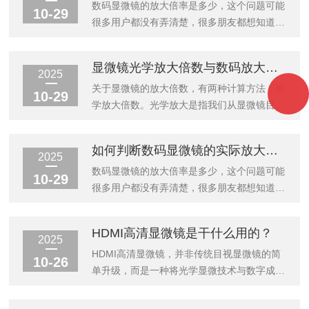
数码显微镜的放大倍率是多少，这个问题可能
10-29
很多用户都没有弄清楚，很多朋友都想知道放
大倍数到底是多少呢？下面我来给大家一个简
单说明，希望能对大家有帮助。我们用一个公
显微镜光学放大倍数与数码放大倍数
式来表达：物镜的放大倍数*（电脑屏幕的对
2025
角线/ccd或者cmos的靶面尺寸）=系统的放大
关于显微镜的放大倍数，有两种计算方法：光
10-29
倍数。其中物镜的放大倍数：根据您使用的是
学放大倍数。光学放大是指我们从显微镜目镜
哪一个放大倍数的目镜，常规的有5、10、
中观测到物体被放大后的效果，这个放大我们
20、40、60、80、100等。注意电脑屏幕一
成为光学放大倍数。光学放大倍数的计算方式
如何判断数码显微镜的实际放大倍数？
般是英寸来表示，所以要乘以25.4为毫米单
比较简单，即物镜倍率*目镜倍率。举个例
2025
位。电脑屏幕的对角线：一般是单位是英寸，
子：体视显微镜的放大倍数计算，连续变倍
数码显微镜的放大倍率是多少，这个问题可能
10-29
比如14英寸的就应该乘...
0.7-4.5的话，目镜10倍的情况下，这台显微
很多用户都没有弄清楚，很多朋友都想知道放
镜的放大倍数为7-45倍；像金相、生物的计算
大倍数到底是多少呢？下面我来给大家一个简
则更为简单，物镜通常有4倍、5倍、10倍、
单说明，希望能对大家有帮助。我们用一个公
HDMI高清显微镜是干什么用的？
20倍、40倍、50倍、60倍、80倍和100倍，
式来表达：物镜的放大倍数*（电脑屏幕的对
2025
另外目镜有10倍、16倍、20倍不等，只要将
角线/ccd或者cmos的靶面尺寸）=系统的放大
HDMI高清显微镜，并非传统目视显微镜的简
10-26
下面观察物体时用...
倍数。其中物镜的放大倍数：根据您使用的是
单升级，而是一种将光学显微技术与数字成
哪一个放大倍数的目镜，常规的有5、10、
像、实时显示功能深度融合的现代观测设备。
20、40、60、80、100等。注意：电脑屏幕
其核心用途，是利用高清摄像头取代或并联目